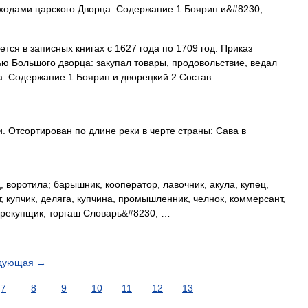
сходами царского Дворца. Содержание 1 Боярин и&#8230; …
ся в записных книгах с 1627 года по 1709 год. Приказ
ю Большого дворца: закупал товары, продовольствие, ведал
а. Содержание 1 Боярин и дворецкий 2 Состав
. Отсортирован по длине реки в черте страны: Сава в
воротила; барышник, кооператор, лавочник, акула, купец,
, купчик, деляга, купчина, промышленник, челнок, коммерсант,
перекупщик, торгаш Словарь&#8230; …
дующая
→
7
8
9
10
11
12
13