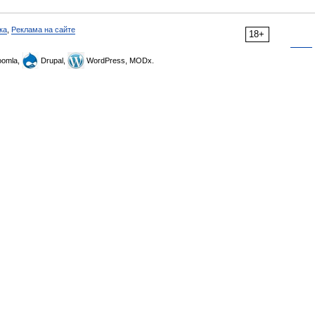
ка
,
Реклама на сайте
18+
omla,
Drupal,
WordPress, MODx.