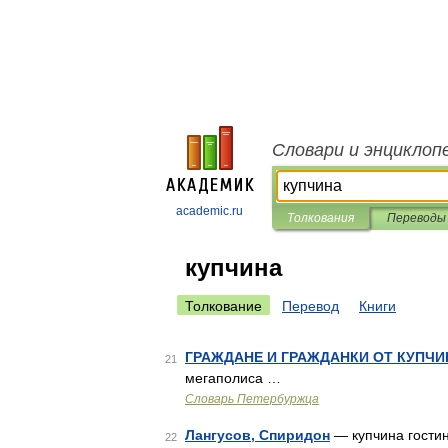
Словари и энциклоп
academic.ru
Толкования
Переводы
купчина
Толкование
Перевод
Книги
ГРАЖДАНЕ И ГРАЖДАНКИ ОТ КУПЧИ
21
мегаполиса …
Словарь Петербуржца
Лангусов, Спиридон
— купчина гостино
22