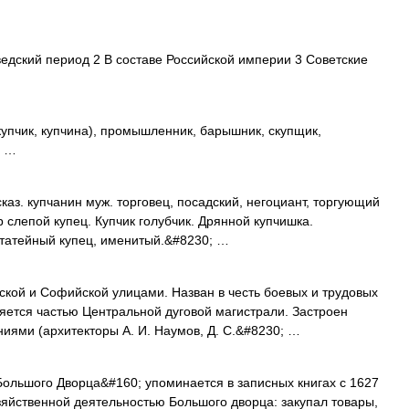
дский период 2 В составе Российской империи 3 Советские
купчик, купчина), промышленник, барышник, скупщик,
р …
каз. купчанин муж. торговец, посадский, негоциант, торгующий
р слепой купец. Купчик голубчик. Дрянной купчишка.
татейный купец, именитый.&#8230; …
 и Софийской улицами. Назван в честь боевых и трудовых
ляется частью Центральной дуговой магистрали. Застроен
ями (архитекторы А. И. Наумов, Д. С.&#8230; …
ольшого Дворца&#160; упоминается в записных книгах с 1627
озяйственной деятельностью Большого дворца: закупал товары,