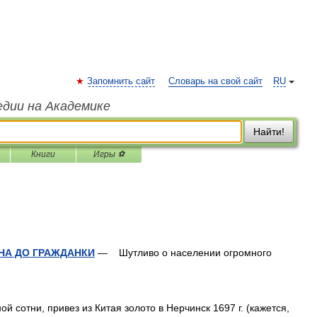
Запомнить сайт
Словарь на свой сайт
RU
едии на Академике
Найти!
Книги
Игры ⚽
НА ДО ГРАЖДАНКИ
— Шутливо о населении огромного
й сотни, привез из Китая золото в Нерчинск 1697 г. (кажется,