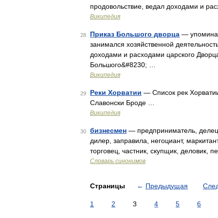
продовольствие, ведал доходами и ра
Википедия
Приказ Большого дворца
— упоминает
28
занимался хозяйственной деятельность
доходами и расходами царского Дворц
Большого&#8230; …
Википедия
Реки Хорватии
— Список рек Хорватии
29
Славонски Броде …
Википедия
бизнесмен
— предприниматель, делец, 
30
дилер, заправила, негоциант, маркитант
торговец, частник, скупщик, деловик, 
Словарь синонимов
Страницы
←
Предыдущая
Сле
1
2
3
4
5
6