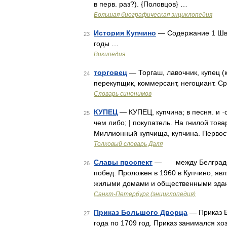
в перв. раз?). {Половцов} …
Большая биографическая энциклопедия
История Купчино
— Содержание 1 Шве
23
годы …
Википедия
торговец
— Торгаш, лавочник, купец (
24
перекупщик, коммерсант, негоциант. С
Словарь синонимов
КУПЕЦ
— КУПЕЦ, купчина; в песня. и ·с
25
чем либо; | покупатель. На гнилой това
Миллионный купчища, купчина. Первос
Толковый словарь Даля
Славы проспект
— между Белградской
26
побед. Проложен в 1960 в Купчино, яв
жилыми домами и общественными здани
Санкт-Петербург (энциклопедия)
Приказ Большого Дворца
— Приказ Б
27
года по 1709 год. Приказ занимался х